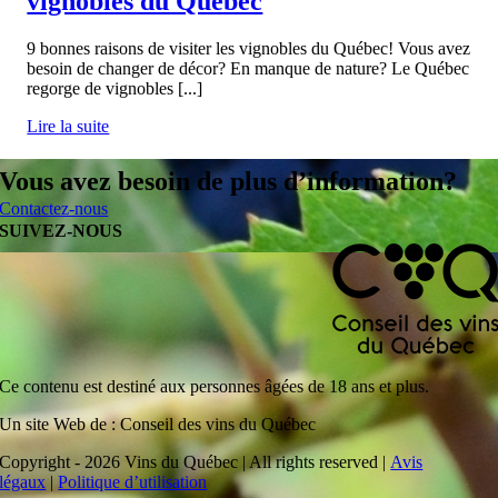
vignobles du Québec
9 bonnes raisons de visiter les vignobles du Québec! Vous avez
besoin de changer de décor? En manque de nature? Le Québec
regorge de vignobles [...]
Lire la suite
Vous avez besoin de plus d’information?
Contactez-nous
SUIVEZ-NOUS
Ce contenu est destiné aux personnes âgées de 18 ans et plus.
Un site Web de : Conseil des vins du Québec
Copyright - 2026 Vins du Québec | All rights reserved |
Avis
légaux
|
Politique d’utilisation