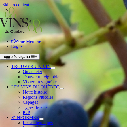
Skip to content
Zone Membre
English
Toggle Navigation
TROUVER UN VIN
Où acheter
Trouver un vignoble
Visiter un vignoble
LES VINS DU QUÉBEC
Notre histoire
Régions viticoles
Cépages
Types de vins
IGP
S’INFORMER
Les authentiques