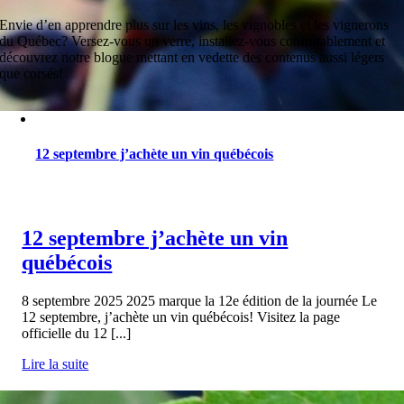
Envie d’en apprendre plus sur les vins, les vignobles et les vignerons
du Québec? Versez-vous un verre, installez-vous confortablement et
découvrez notre blogue mettant en vedette des contenus aussi légers
que corsés!
12 septembre j’achète un vin québécois
12 septembre j’achète un vin
québécois
8 septembre 2025 2025 marque la 12e édition de la journée Le
12 septembre, j’achète un vin québécois! Visitez la page
officielle du 12 [...]
Lire la suite